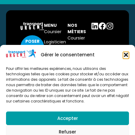
MENU
NOS
Coursier
MÉTIERS
Coursier
POSER
Logisticien
Tournée
UNE
Qui
dédiée
QUESTION
Gérer le consentement
sommes-
Dernier
nous ?
CONTACTER
kilomètre
Pour offrir les meilleures expériences, nous utilisons des
UN
technologies telles que les cookies pour stocker et/ou accéder aux
News
Livraison à
COMMERCIAL
informations des appareils. Le fait de consentir à ces technologies
domicile
Contact
nous permettra de traiter des données telles que le comportement
de navigation ou les ID uniques sur ce site. Le fait de ne pas
POSTULER
Stockage
Espace Pro
consentir ou de retirer son consentement peut avoir un effet négatif
Passage à
sur certaines caractéristiques et fonctions.
quai
Manutention
Accepter
Refuser