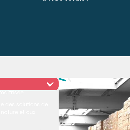
maîtrisée.
ose des
solutions de
 nature et aux