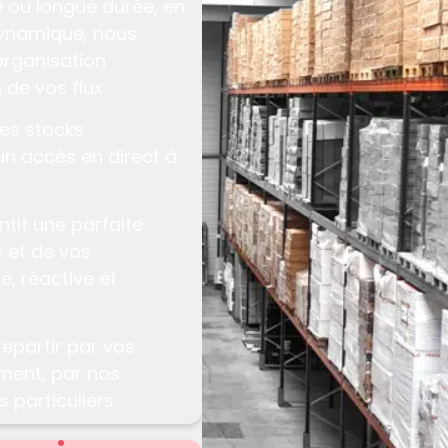
e
ou
longue durée
, en
ynamique
, nous
organisation
 de vos flux.
es stocks
un accès en direct à
tit une parfaite
 et de vos
de
,
réactive
et
epartir par vos
ment, par nos
 particuliers.