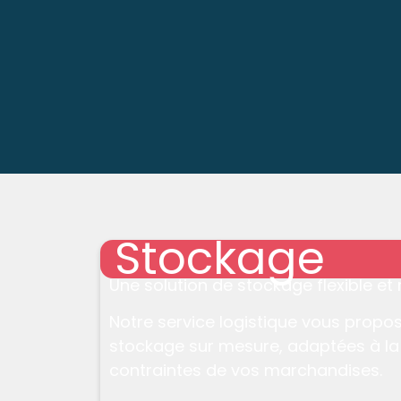
Stockage
Une solution de stockage flexible et 
Notre service logistique vous prop
stockage sur mesure
, adaptées à la
contraintes de vos marchandises.