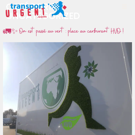
CATÉGORIE :
UNCATEGORIZED
🚛✨ On est passé au vert : place au carburant HVO !