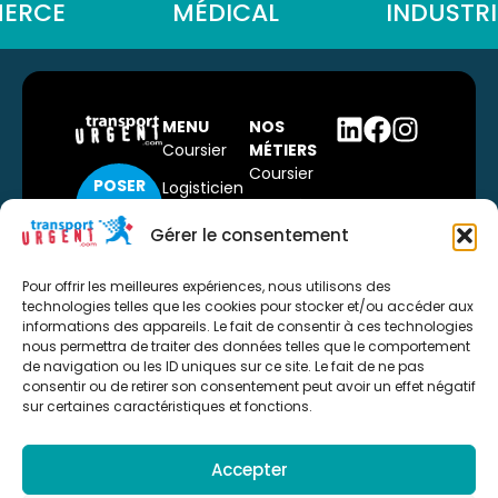
RCE
MÉDICAL
INDUSTRIE
MENU
NOS
Coursier
MÉTIERS
Coursier
POSER
Logisticien
Tournée
UNE
Qui
dédiée
QUESTION
Gérer le consentement
sommes-
Dernier
nous ?
CONTACTER
kilomètre
Pour offrir les meilleures expériences, nous utilisons des
UN
technologies telles que les cookies pour stocker et/ou accéder aux
News
Livraison à
COMMERCIAL
informations des appareils. Le fait de consentir à ces technologies
domicile
Contact
nous permettra de traiter des données telles que le comportement
de navigation ou les ID uniques sur ce site. Le fait de ne pas
POSTULER
Stockage
Espace Pro
consentir ou de retirer son consentement peut avoir un effet négatif
Passage à
sur certaines caractéristiques et fonctions.
quai
Manutention
Accepter